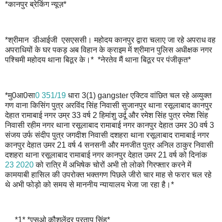
*कानपुर ब्रेकिंग न्यूज़*
*श्रीमान डीआईजी एसएससी। महोदय कानपुर द्वारा चलाए जा रहे अपराध वह
अपराधियों के घर पकड़ अब विहान के क्राइम में श्रीमान पुलिस अधीक्षक नगर
पश्चिमी महोदय थाना बिठूर के।* *नेरतेव मैं थाना बिठूर पर पंजीकृत*
*मु0आ0सा
0 351/19
धारा 3(1) gangster एक्टिव वांछित चल रहे अव्युक्त
गण वाना किसिंग पुत्र अरविंद सिंह निवासी सुजानपुर थाना रसूलाबाद कानपुर
देहात रामाबाई नगर उम्र 33 वर्ष 2 हिमांशु उर्दू और रमेश सिंह पुत्र रमेश सिंह
निवासी रहीम नगर थाना रसूलाबाद रामाबाई नगर कानपुर देहात उमर 30 वर्ष 3
संजय उर्फ संदीप पुत्र जगदीश निवासी दशहरा थाना रसूलाबाद रामाबाई नगर
कानपुर देहात उमर 21 वर्ष 4 सनसनी और मनजीत पुत्र अनिल ठाकुर निवासी
दशहरा थाना रसूलाबाद रामाबाई नगर कानपुर देहात उमर 21 वर्ष को दिनांक
23 2020
को रात्रि में अभिषेक चोरों अभी तो लोको गिरफ्तार करने में
कामयाबी हासिल की उपरोक्त भक्तगण पिछले जीरो चार माह से फरार चल रहे
थे अभी फोड़ो को समय से माननीय न्यायालय भेजा जा रहा है।*
*1* *एसओ कौशलेंद्र प्रताप सिंह*