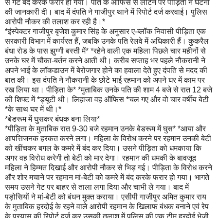
से गेट बंद करके फरार हो गया। पति के ऑफिस से लौटने पर पीड़िता ने घटना
की जानकारी दी। बाद में दंपति ने गाजीपुर थाने में रिपोर्ट दर्ज करवाई। पुलिस
आरोपी नौकर की तलाश कर रही है।*
*इंस्पेक्टर गाजीपुर बृजेश कुमार सिंह के अनुसार ए-ब्लॉक निवासी पीड़िता एक
सरकारी विभाग में कार्यरत हैं, जबकि उनके पति रेलवे में अधिकारी हैं। कुकरैल
बंधा रोड के पास झुग्गी बस्ती में* *रहेने वाली एक महिला पिछले चार महीनों से
उनके घर में चौका-बर्तन करने आती थी। करीब सप्ताह भर पहले नौकरानी ने
अपने भाई के लॉकडाउन में बेरोजगार होने का हवाला देते हुए दंपति से मदद की
बात की। इस दंपति ने नौकरानी के छोटे भाई रहमान को अपने घर में काम पर
रख लिया था। पीड़िता के* *मुताबिक उनके पति की शाम 4 बजे से रात 12 बजे
की शिफ्ट में *ड्यूटी थी। लिहाजा वह ऑफिस *चल गए और वो चार वर्षीय बेटी
*के साथ घर में थी।*
*बेडरूम में घुसकर बंधक बना लिया*
*पीड़िता के मुताबिक रात 9-30 बजे रहमान उनके बेडरूम में घुस* *आया और
आपत्तिजनक हरकत करने लगा। महिला के विरोध करने पर रहमान उनकी बेटी
को खींचकर बगल के कमरे में बंद कर दिया। उसने पीड़िता को धमकाया कि
अगर वह विरोध करेगी तो बेटी को मार देगा। रहमान की धमकी के बावजूद
महिला ने हिम्मत दिखाई और आरोपी नौकर से भिड़ गई। पीड़िता के विरोध करने
और शोर मचाने पर रहमान मां-बेटी को कमरे में बंद करके फरार हो गया। भागते
समय उसने गेट पर बाहर से ताला लगा दिया और चाभी ले गया। बाद में
पड़ोसियों ने मां-बेटी को बंधन मुक्त कराया। एसीपी गाजीपुर अमित कुमार राय
के मुताबिक हरदोई के रहने वाले आरोपी रहमान के खिलाफ बंधक बनाने एवं रेप
के प्रयास की रिपोर्ट दर्ज कर उसकी तलाश में पुलिस की एक टीम हरदोई भेजी