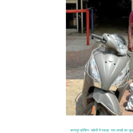
कानपुर ब्रेकिंग- चकेरी में पकड़ा गया लाखो का ज